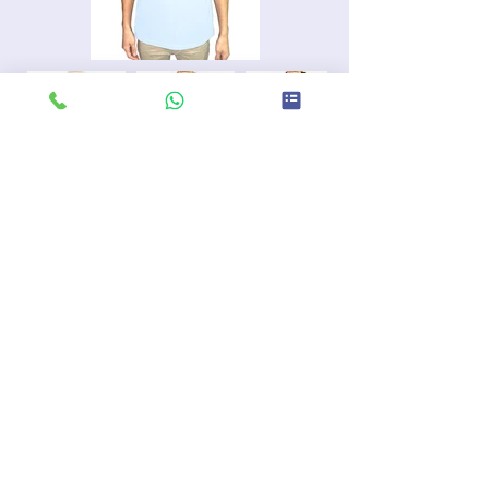
Horma: Masculina y Femenina
Composición: 35% algodón 65% poliester
Peso:220 Gr
Cuello y puño: en Rib
Reflectivo: Según solicitud del cliente (posición y
color)
Personalización: Según solicitud del cliente
Colores: Blanco Optico - Camel - Terracota -
Amarillo pastel - Amarillo mostaza - Naranja -
Palo de rosa - Fucsia - Rojo - Vino tinto - Verde
cali - Verde militar - Lila - Morado - Azul
hortencia - Acua - Azul menta- Azul turquesa-
Azul rey - Azul turqui - Gris jaspe claro- Gris jaspe
medio - Gris jaspe oscuro - Negro