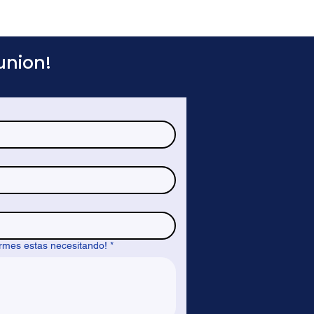
union!
ormes estas necesitando!
*