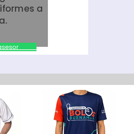
iformes a
a.
n asesor