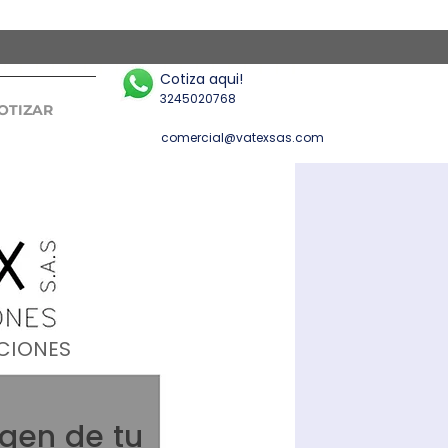
Cotiza aqui!
3245020768
OTIZAR
comercial@vatexsas.com
ACIONES
agen de tu