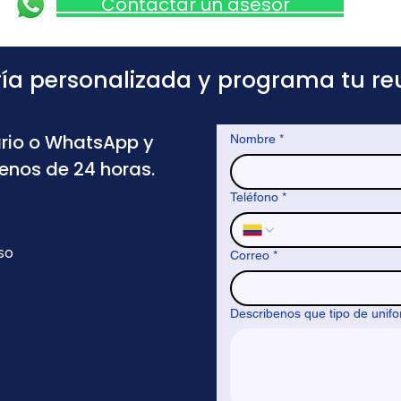
Contactar un asesor
ría personalizada y programa tu re
rio o WhatsApp y
Nombre
*
menos de 24 horas.
Teléfono
*
so
Correo
*
Describenos que tipo de unif