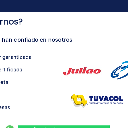
irnos?
 han confiado en nosotros
y garantizada
rtificada
leta
resas